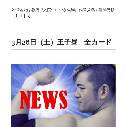
久保佑允は急病で入院中につき欠場。代替参戦：瀧澤晃頼
（TTT […]
3月26日（土）王子昼、全カード