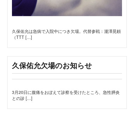
久保佑允は急病で入院中につき欠場。代替参戦：瀧澤晃頼
（TTT […]
久保佑允欠場のお知らせ
3月20日に腹痛をおぼえて診察を受けたところ、急性膵炎
との診 […]