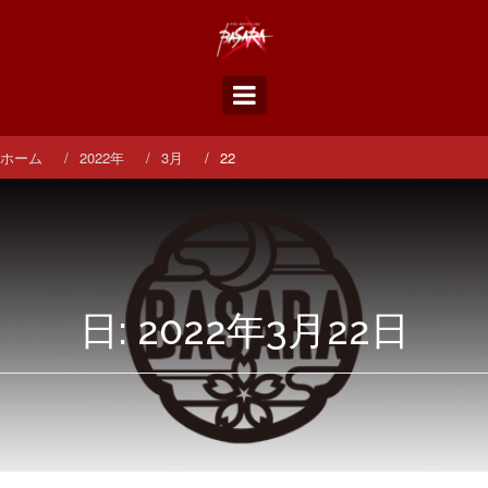
コ
ン
テ
ン
ツ
へ
ス
ホーム
2022年
3月
22
キ
ッ
プ
日:
2022年3月22日