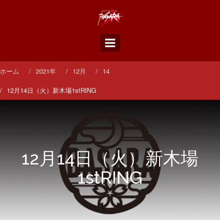
コ
ン
テ
ン
ツ
へ
ス
ホーム
2021年
12月
14
キ
ッ
12月14日（火）新木場1stRING
プ
12月14日（火）新木場
1stRING