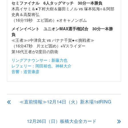
セミファイナル 6人タッグマッチ 30分一本勝負
木髙イサミ＆●下村大樹＆藤田ミノル vs 塚本拓海○＆阿部
史典＆高梨将弘
（16分19秒 エビ固め）※オキャノンボム
メインイベント ユニオンMAX選手権試合 30分一本勝
負
≪王者≫○中津良太 vs バナナ千賀●≪挑戦者≫
（16分47秒 片エビ固め）※Vスライダー
第16代王者が2度目の防衛
リングアナウンサー：新藤力也
レフェリー：岡田裕也、神林大介
音響：道菅康彦
投
≪直前情報≫12月14日（火）新木場1stRING
稿
ナ
ビ
12月26日（日）板橋大会全カード