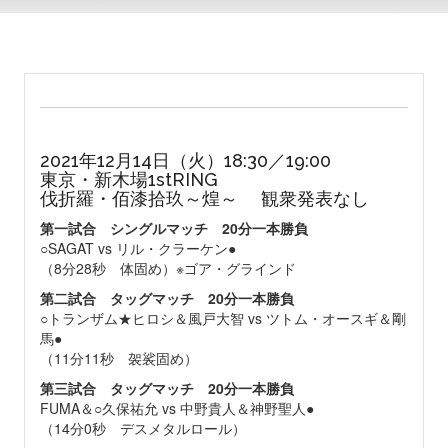
2021年12月14日（火）18:30／19:00
東京・新木場1stRING
伐折羅・佰漆拾玖～煌～ 観衆発表なし
第一試合 シングルマッチ 20分一本勝負
○SAGAT vs リル・クラーケン●
（8分28秒 体固め）※ゴア・グラインド
第二試合 タッグマッチ 20分一本勝負
○トランザム★ヒロシ＆風戸大智 vs ツトム・オースギ＆剛
馬●
（11分11秒 袈裟固め）
第三試合 タッグマッチ 20分一本勝負
FUMA＆○久保祐允 vs 中野貴人＆神野聖人●
（14分0秒 デスメタルロール）