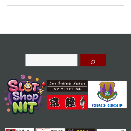
ゲ
ー
シ
ョ
ン
検
索