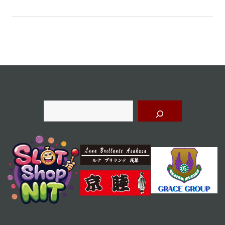
ナ
ビ
ゲ
ー
シ
ョ
検
ン
索