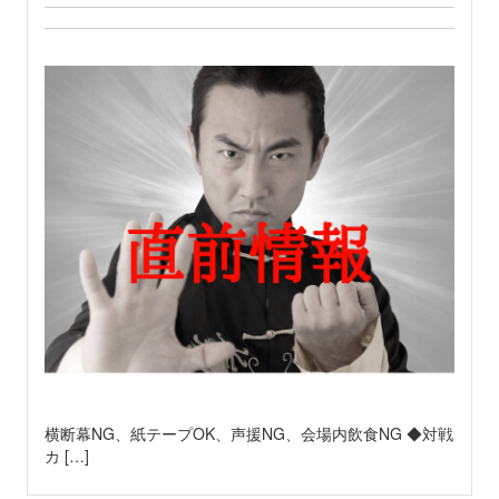
横断幕NG、紙テープOK、声援NG、会場内飲食NG ◆対戦
カ […]