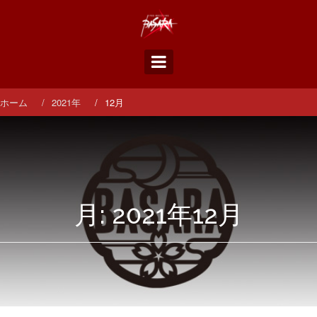
コ
ン
テ
ン
ツ
へ
ス
ホーム
2021年
12月
キ
ッ
プ
月:
2021年12月