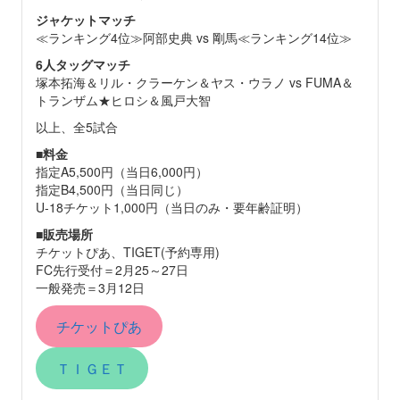
ジャケットマッチ
≪ランキング4位≫阿部史典 vs 剛馬≪ランキング14位≫
6人タッグマッチ
塚本拓海＆リル・クラーケン＆ヤス・ウラノ vs FUMA＆
トランザム★ヒロシ＆風戸大智
以上、全5試合
■
料金
指定A5,500円（当日6,000円）
指定B4,500円（当日同じ）
U-18チケット1,000円（当日のみ・要年齢証明）
■
販売場所
チケットぴあ、TIGET(予約専用)
FC先行受付＝2月25～27日
一般発売＝3月12日
チケットぴあ
ＴＩＧＥＴ