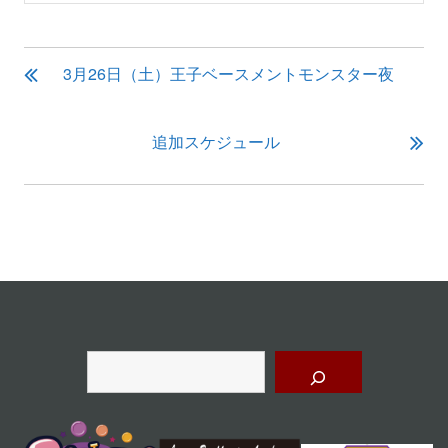
投
3月26日（土）王子ベースメントモンスター夜
稿
ナ
ビ
追加スケジュール
ゲ
ー
シ
ョ
ン
検
索