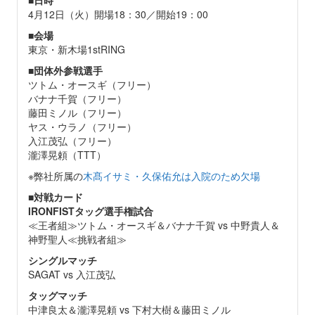
4月12日（火）開場18：30／開始19：00
■
会場
東京・新木場1stRING
■
団体外参戦選手
ツトム・オースギ（フリー）
バナナ千賀（フリー）
藤田ミノル（フリー）
ヤス・ウラノ（フリー）
入江茂弘（フリー）
瀧澤晃頼（TTT）
※弊社所属の
木髙イサミ・久保佑允は入院のため欠場
■
対戦カード
IRONFISTタッグ選手権試合
≪王者組≫ツトム・オースギ＆バナナ千賀 vs 中野貴人＆
神野聖人≪挑戦者組≫
シングルマッチ
SAGAT vs 入江茂弘
タッグマッチ
中津良太＆瀧澤晃頼 vs 下村大樹＆藤田ミノル