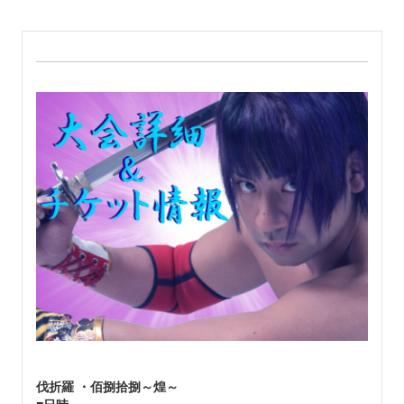
伐折羅 ・佰捌拾捌～煌～
■
日時