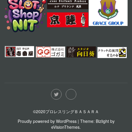
©2020プロレスリングＢＡＳＡＲＡ
Proudly powered by WordPress
|
Theme: Bizlight by
eVisionThemes
.