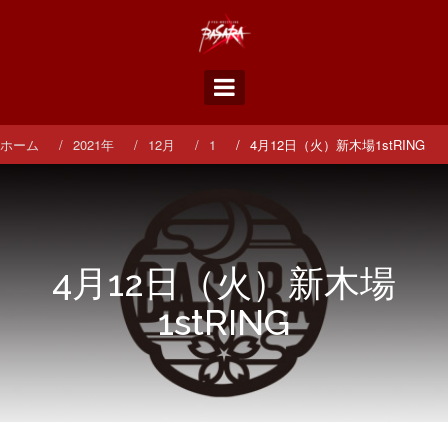
コ
ン
テ
ン
ツ
へ
ス
ホーム
2021年
12月
1
4月12日（火）新木場1stRING
キ
ッ
プ
4月12日（火）新木場
1stRING