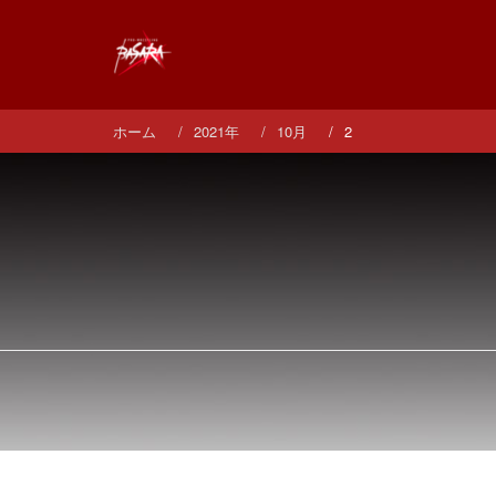
コ
ン
テ
ン
ツ
へ
ホーム
2021年
10月
2
ス
キ
ッ
プ