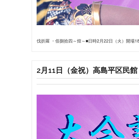
伐折羅 ・佰捌拾四～煌～■日時2月22日（火）開場18：
2月11日（金祝）高島平区民館