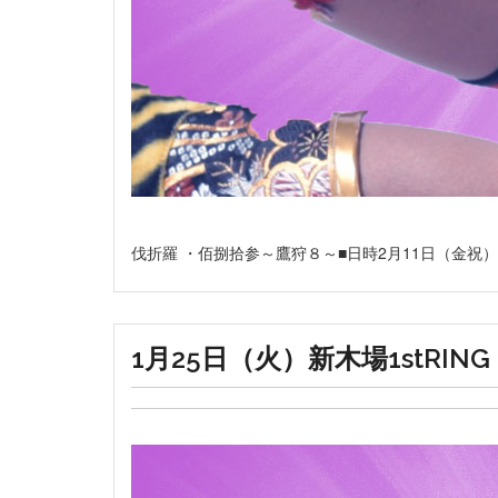
伐折羅 ・佰捌拾参～鷹狩８～■日時2月11日（金祝）開場
1月25日（火）新木場1stRING