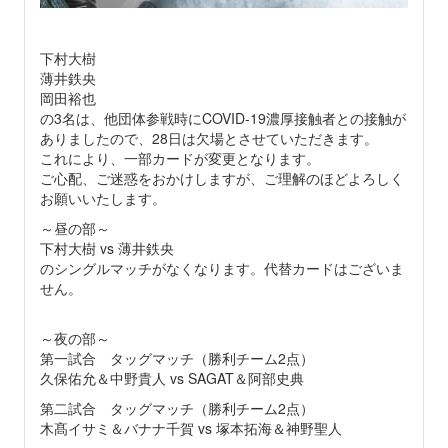
下村大樹
薄井鉄央
岡田裕也
の3名は、他団体参戦時にCOVID-19濃厚接触者との接触が
ありましたので、28日は欠場とさせていただきます。
これにより、一部カードが変更となります。
ご心配、ご迷惑をおかけしますが、ご理解のほどよろしく
お願いいたします。
～昼の部～
下村大樹 vs 薄井鉄央
のシングルマッチがなくなります。代替カードはございま
せん。
～夜の部～
第一試合 タッグマッチ（勝利チーム2点）
久保佑允＆中野貴人 vs SAGAT＆阿部史典
第二試合 タッグマッチ（勝利チーム2点）
木髙イサミ＆バナナ千賀 vs 塚本拓海＆神野聖人