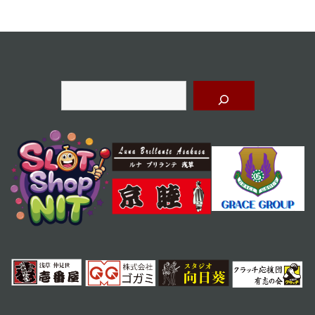
シ
ョ
ン
検
索