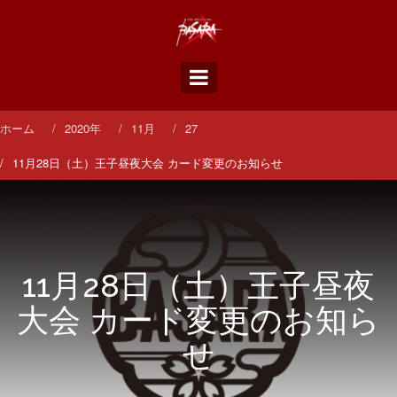
コ
ン
テ
ン
ツ
へ
ス
ホーム
2020年
11月
27
キ
ッ
11月28日（土）王子昼夜大会 カード変更のお知らせ
プ
11月28日（土）王子昼夜
大会 カード変更のお知ら
せ