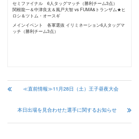
セミファイナル 6人タッグマッチ（勝利チーム3点）
関根龍一＆中津良太＆風戸大智 vs FUMA&トランザム★ヒ
ロシ＆ツトム・オースギ
メインイベント 各軍選抜 イリミネーション6人タッグマ
ッチ（勝利チーム3点）
投
≪直前情報≫11月28日（土）王子昼夜大会
稿
ナ
ビ
本日出場を見合わせた選手に関するお知らせ
ゲ
ー