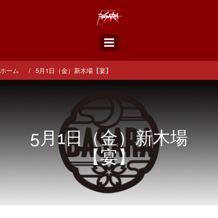
コ
ン
テ
ン
ツ
へ
ス
ホーム
5月1日（金）新木場【宴】
キ
ッ
プ
5月1日（金）新木場
【宴】