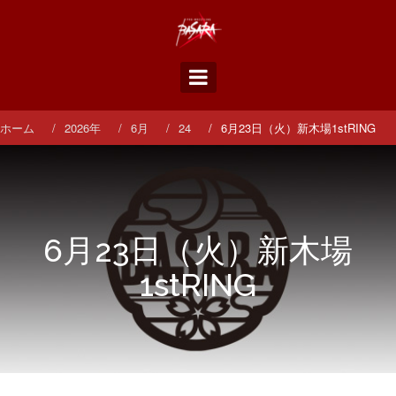
コ
ン
テ
ン
ツ
へ
ス
ホーム
2026年
6月
24
6月23日（火）新木場1stRING
キ
ッ
プ
6月23日（火）新木場
1stRING