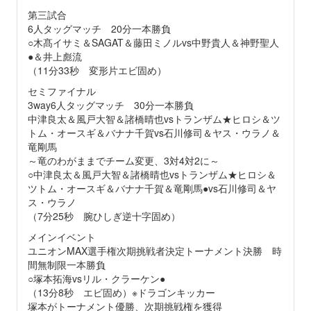
第三試合
6人タッグマッチ 20分一本勝負
○木髙イサミ＆SAGAT＆藤田ミノルvs中野貴人＆神野聖人
●＆井上彪流
（11分33秒 変形片エビ固め）
セミファイナル
3way6人タッグマッチ 30分一本勝負
中津良太＆風戸大智＆諸橋晴也vsトランザム★ヒロシ＆ツ
トム・オースギ＆バナナ千賀vs石川修司＆ヤス・ウラノ＆
竜剛馬
～竜のわがままでチーム変更、3対4対2に～
○中津良太＆風戸大智＆諸橋晴也vsトランザム★ヒロシ＆
ツトム・オースギ＆バナナ千賀＆竜剛馬●vs石川修司＆ヤ
ス・ウラノ
（7分25秒 腕ひしぎ逆十字固め）
メインイベント
ユニオンMAX選手権次期挑戦者決定トーナメント決勝 時
間無制限一本勝負
○塚本拓海vsリル・クラーケン●
（13分8秒 エビ固め）※ドラゴンキッカー
塚本がトーナメント優勝、次期挑戦権を獲得