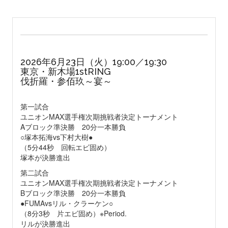
2026年6月23日（火）19:00／19:30
東京・新木場1stRING
伐折羅・参佰玖～宴～
第一試合
ユニオンMAX選手権次期挑戦者決定トーナメント
Aブロック準決勝 20分一本勝負
○塚本拓海vs下村大樹●
（5分44秒 回転エビ固め）
塚本が決勝進出
第二試合
ユニオンMAX選手権次期挑戦者決定トーナメント
Bブロック準決勝 20分一本勝負
●FUMAvsリル・クラーケン○
（8分3秒 片エビ固め）※Period.
リルが決勝進出