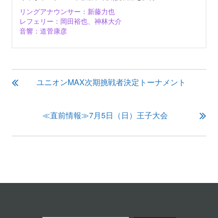
リングアナウンサー：新藤力也
レフェリー：岡田裕也、神林大介
音響：道菅康彦
投
ユニオンMAX次期挑戦者決定トーナメント
稿
ナ
ビ
≪直前情報≫7月5日（日）王子大会
ゲ
ー
シ
ョ
ン