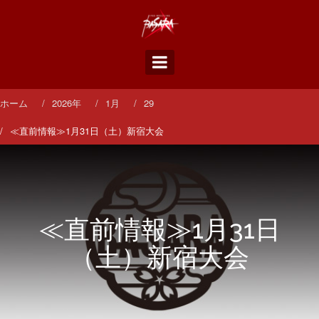
コ
ン
テ
ン
ツ
へ
ス
ホーム
2026年
1月
29
キ
ッ
≪直前情報≫1月31日（土）新宿大会
プ
≪直前情報≫1月31日
（土）新宿大会