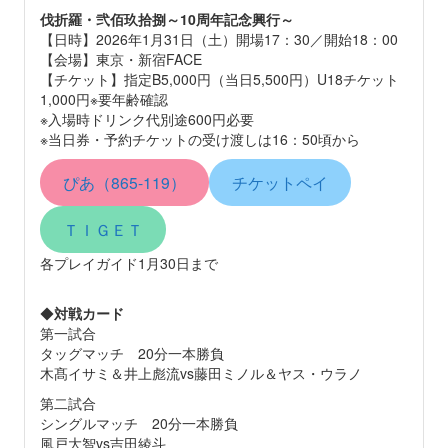
伐折羅・弐佰玖拾捌～10周年記念興行～
【日時】2026年1月31日（土）開場17：30／開始18：00
【会場】東京・新宿FACE
【チケット】指定B5,000円（当日5,500円）U18チケット
1,000円※要年齢確認
※入場時ドリンク代別途600円必要
※当日券・予約チケットの受け渡しは16：50頃から
ぴあ（865-119）
チケットペイ
ＴＩＧＥＴ
各プレイガイド1月30日まで
◆
対戦カード
第一試合
タッグマッチ 20分一本勝負
木髙イサミ＆井上彪流vs藤田ミノル＆ヤス・ウラノ
第二試合
シングルマッチ 20分一本勝負
風戸大智vs吉田綾斗