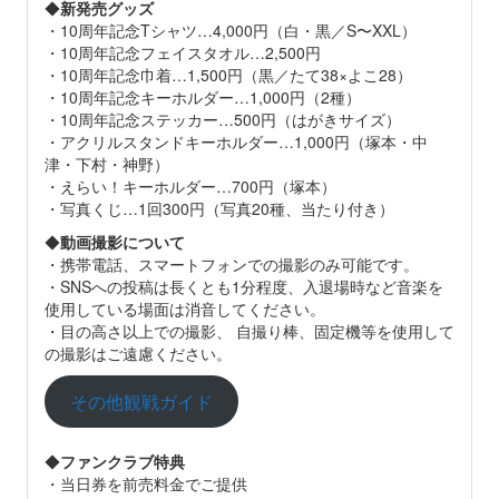
◆
新発売グッズ
・10周年記念Tシャツ…4,000円（白・黒／S〜XXL）
・10周年記念フェイスタオル…2,500円
・10周年記念巾着…1,500円（黒／たて38×よこ28）
・10周年記念キーホルダー…1,000円（2種）
・10周年記念ステッカー…500円（はがきサイズ）
・アクリルスタンドキーホルダー…1,000円（塚本・中
津・下村・神野）
・えらい！キーホルダー…700円（塚本）
・写真くじ…1回300円（写真20種、当たり付き）
◆
動画撮影について
・携帯電話、スマートフォンでの撮影のみ可能です。
・SNSへの投稿は長くとも1分程度、入退場時など音楽を
使用している場面は消音してください。
・目の高さ以上での撮影、 自撮り棒、固定機等を使用して
の撮影はご遠慮ください。
その他観戦ガイド
◆
ファンクラブ特典
・当日券を前売料金でご提供