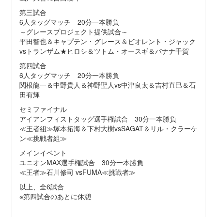
第三試合
6人タッグマッチ 20分一本勝負
～グレースプロジェクト提供試合～
平田智也＆キャプテン・グレース＆ビオレント・ジャック
vsトランザム★ヒロシ＆ツトム・オースギ＆バナナ千賀
第四試合
6人タッグマッチ 20分一本勝負
関根龍一＆中野貴人＆神野聖人vs中津良太＆吉村直巳＆石
田有輝
セミファイナル
アイアンフィストタッグ選手権試合 30分一本勝負
≪王者組≫塚本拓海＆下村大樹vsSAGAT＆リル・クラーケ
ン≪挑戦者組≫
メインイベント
ユニオンMAX選手権試合 30分一本勝負
≪王者≫石川修司 vsFUMA≪挑戦者≫
以上、全6試合
※第四試合のあとに休憩