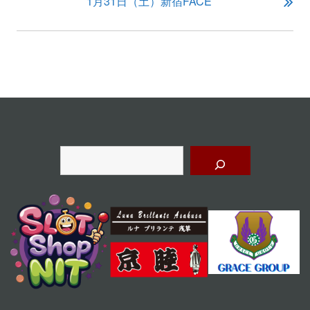
ビ
1月31日（土）新宿FACE
ゲ
ー
シ
ョ
ン
検
索