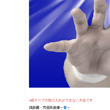
※紙テープの投げ入れができない大会です
伐折羅・弐佰玖拾漆～
宴
～