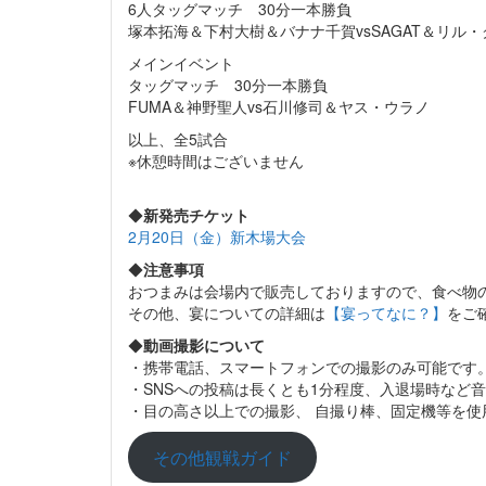
6人タッグマッチ 30分一本勝負
塚本拓海＆下村大樹＆バナナ千賀vsSAGAT＆リル
メインイベント
タッグマッチ 30分一本勝負
FUMA＆神野聖人vs石川修司＆ヤス・ウラノ
以上、全5試合
※休憩時間はございません
◆
新発売チケット
2月20日（金）新木場大会
◆
注意事項
おつまみは会場内で販売しておりますので、食べ物
その他、宴についての詳細は
【宴ってなに？】
をご
◆
動画撮影について
・携帯電話、スマートフォンでの撮影のみ可能です
・SNSへの投稿は長くとも1分程度、入退場時など
・目の高さ以上での撮影、 自撮り棒、固定機等を使
その他観戦ガイド