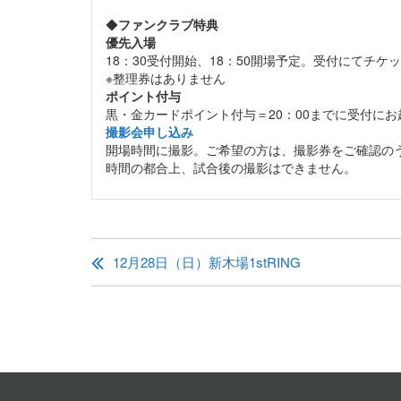
◆
ファンクラブ特典
優先入場
18：30受付開始、18：50開場予定。受付にてチ
※整理券はありません
ポイント付与
黒・金カードポイント付与＝20：00までに受付に
撮影会申し込み
開場時間に撮影。ご希望の方は、撮影券をご確認のう
時間の都合上、試合後の撮影はできません。
投
稿
12月28日（日）新木場1stRING
ナ
ビ
ゲ
ー