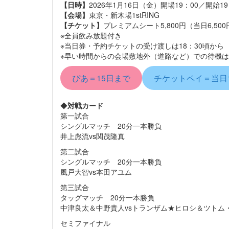
【日時】
2026年1月16日（金）開場19：00／開始19
【会場】
東京・新木場1stRING
【チケット】
プレミアムシート5,800円（当日6,500
※全員飲み放題付き
※当日券・予約チケットの受け渡しは18：30頃から
※早い時間からの会場敷地外（道路など）での待機は
ぴあ＝15日まで
チケットペイ＝当日
◆
対戦カード
第一試合
シングルマッチ 20分一本勝負
井上彪流vs関茂隆真
第二試合
シングルマッチ 20分一本勝負
風戸大智vs本田アユム
第三試合
タッグマッチ 20分一本勝負
中津良太＆中野貴人vsトランザム★ヒロシ＆ツトム
セミファイナル