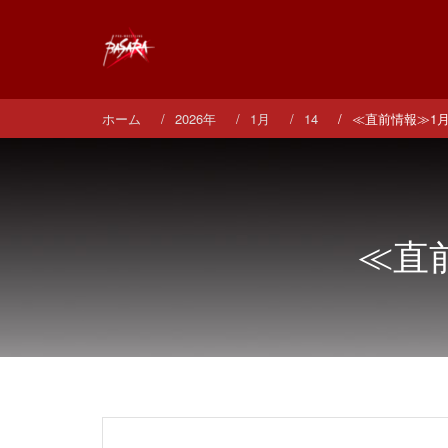
コ
ン
テ
ン
ツ
へ
ホーム
2026年
1月
14
≪直前情報≫1
ス
キ
ッ
プ
≪直