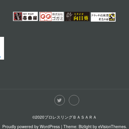
©2020プロレスリングＢＡＳＡＲＡ
Proudly powered by WordPress
|
Theme: Bizlight by
eVisionThemes
.