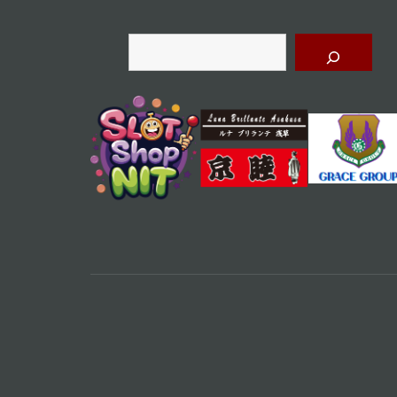
シ
ョ
検
索
ン