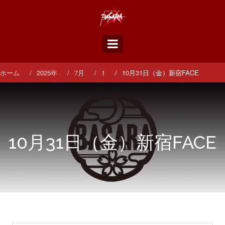
コ
ン
テ
ン
ツ
へ
ス
ホーム
2025年
7月
1
10月31日（金）新宿FACE
キ
ッ
プ
10月31日（金）新宿FACE