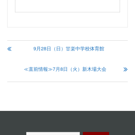
投
9月28日（日）甘楽中学校体育館
稿
ナ
ビ
≪直前情報≫7月8日（火）新木場大会
ゲ
ー
シ
ョ
ン
検