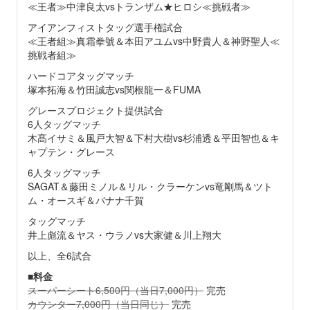
≪王者≫中津良太vsトランザム★ヒロシ≪挑戦者≫
アイアンフィストタッグ選手権試合
≪王者組≫真霜拳號＆本田アユムvs中野貴人＆神野聖人≪
挑戦者組≫
ハードコアタッグマッチ
塚本拓海＆竹田誠志vs関根龍一＆FUMA
グレースプロジェクト提供試合
6人タッグマッチ
木髙イサミ＆風戸大智＆下村大樹vs杉浦透＆平田智也＆キ
ャプテン・グレース
6人タッグマッチ
SAGAT＆藤田ミノル＆リル・クラーケンvs竜剛馬＆ツト
ム・オースギ＆バナナ千賀
タッグマッチ
井上彪流＆ヤス・ウラノvs大家健＆川上翔大
以上、全6試合
■
料金
スーパーシート6,500円（当日7,000円）
完売
カウンター7,000円（当日同じ）
完売