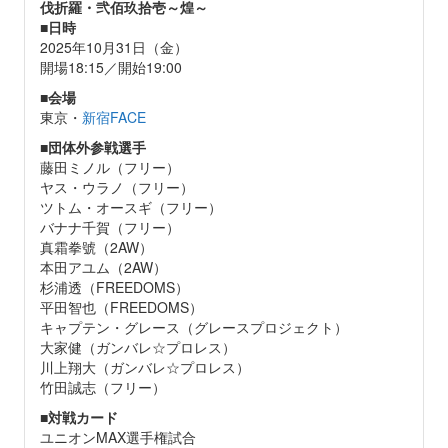
伐折羅・弐佰玖拾壱～煌～
■
日時
2025年10月31日（金）
開場18:15／開始19:00
■
会場
東京・
新宿FACE
■
団体外参戦選手
藤田ミノル（フリー）
ヤス・ウラノ（フリー）
ツトム・オースギ（フリー）
バナナ千賀（フリー）
真霜拳號（2AW）
本田アユム（2AW）
杉浦透（FREEDOMS）
平田智也（FREEDOMS）
キャプテン・グレース（グレースプロジェクト）
大家健（ガンバレ☆プロレス）
川上翔大（ガンバレ☆プロレス）
竹田誠志（フリー）
■
対戦カード
ユニオンMAX選手権試合