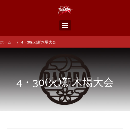
コ
ン
テ
ン
ツ
へ
ス
ホーム
4・30(火)新木場大会
キ
ッ
プ
4・30(火)新木場大会