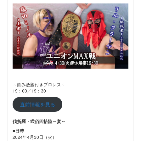
～飲み放題付きプロレス～
19：00／19：30
直前情報を見る
伐折羅・弐佰四拾陸～宴～
■
日時
2024年4月30日（火）