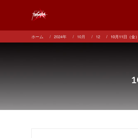
コ
ン
テ
ン
ツ
へ
ホーム
2024年
10月
12
10月11日（金）
ス
キ
ッ
プ