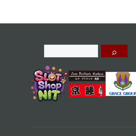
ビ
ゲ
ー
シ
ョ
検
索
ン