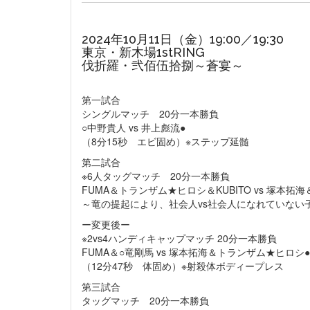
2024年10月11日（金）19:00／19:30
東京・新木場1stRING
伐折羅・弐佰伍拾捌～蒼宴～
第一試合
シングルマッチ 20分一本勝負
○中野貴人 vs 井上彪流●
（8分15秒 エビ固め）※ステップ延髄
第二試合
※6人タッグマッチ 20分一本勝負
FUMA＆トランザム★ヒロシ＆KUBITO vs 塚本
～竜の提起により、社会人vs社会人になれていない
ー変更後ー
※2vs4ハンディキャップマッチ 20分一本勝負
FUMA＆○竜剛馬 vs 塚本拓海＆トランザム★ヒロシ●
（12分47秒 体固め）※射殺体ボディープレス
第三試合
タッグマッチ 20分一本勝負