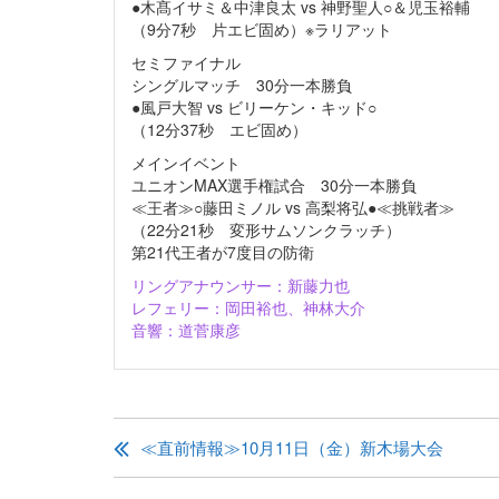
●木髙イサミ＆中津良太 vs 神野聖人○＆児玉裕輔
（9分7秒 片エビ固め）※ラリアット
セミファイナル
シングルマッチ 30分一本勝負
●風戸大智 vs ビリーケン・キッド○
（12分37秒 エビ固め）
メインイベント
ユニオンMAX選手権試合 30分一本勝負
≪王者≫○藤田ミノル vs 高梨将弘●≪挑戦者≫
（22分21秒 変形サムソンクラッチ）
第21代王者が7度目の防衛
リングアナウンサー：新藤力也
レフェリー：岡田裕也、神林大介
音響：道菅康彦
投
稿
≪直前情報≫10月11日（金）新木場大会
ナ