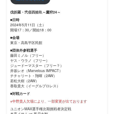
伐折羅・弐佰四拾玖～鷹狩24～
■
日時
2024年5月11日（土）
開場17：30／開始18：00
■
会場
東京・高島平区民館
■
団体外参戦選手
藤田ミノル（フリー）
ヤス・ウラノ（フリー）
ジュードーマスター（フリー？）
井坂レオ（Marvelous IMPACT）
チチャリート・翔暉（2AW）
若松大樹（2AW）
香取貴大（イーグルプロレス）
■
対戦カード
※中野貴人欠場により、一部変更が出ております
ユニオンMAX選手権次期挑戦者決定戦
木髙イサミ vs 風戸大智