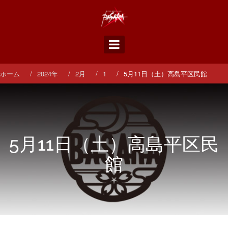
コ
ン
テ
ン
ツ
へ
ス
ホーム
2024年
2月
1
5月11日（土）高島平区民館
キ
ッ
プ
5月11日（土）高島平区民
館