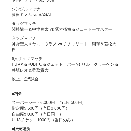
シングルマッチ
藤田ミノル vs SAGAT
タッグマッチ
関根龍一＆中津良太 vs 塚本拓海＆ジュードーマスター
タッグマッチ
神野聖人＆ヤス・ウラノ vs チチャリート・翔暉＆若松大
樹
6人タッグマッチ
FUMA＆KUBITO＆ジェット・バー vs リル・クラーケン＆
井坂レオ＆香取貴大
以上、全5試合
■
料金
スーパーシート6,000円（当日6,500円）
指定席5,500円（当日6,000円）
自由席5,000円（当日同じ）
U-18チケット1000円（当日のみ）
■
販売場所