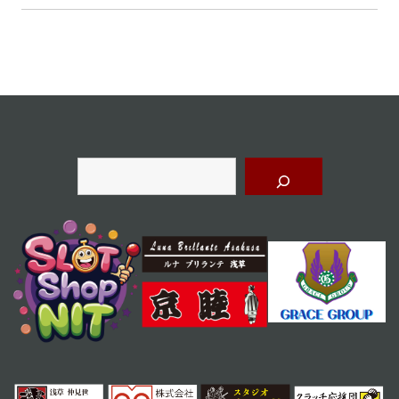
ゲ
ー
シ
ョ
ン
検
索