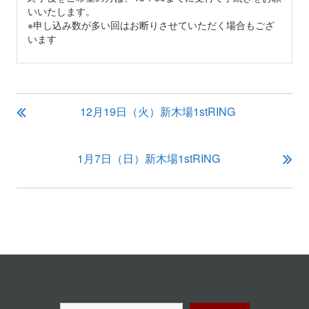
いいたします。
※申し込み数が多い回はお断りさせていただく場合もござ
います
投
12月19日（火）新木場1stRING
稿
ナ
ビ
1月7日（日）新木場1stRING
ゲ
ー
シ
ョ
ン
検