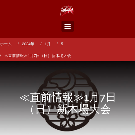
コ
ン
テ
ン
ツ
へ
ス
ホーム
2024年
1月
5
キ
ッ
≪直前情報≫1月7日（日）新木場大会
プ
≪直前情報≫1月7日
（日）新木場大会