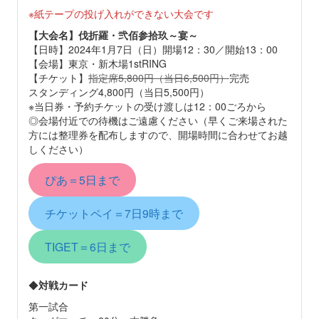
※紙テープの投げ入れができない大会です
【大会名】伐折羅・弐佰参拾玖～宴～
【日時】2024年1月7日（日）開場12：30／開始13：00
【会場】東京・新木場1stRING
【チケット】
指定席5,800円（当日6,500円）
完売
スタンディング4,800円（当日5,500円）
※当日券・予約チケットの受け渡しは12：00ごろから
◎会場付近での待機はご遠慮ください（早くご来場された
方には整理券を配布しますので、開場時間に合わせてお越
しください）
ぴあ＝5日まで
チケットペイ＝7日9時まで
TIGET＝6日まで
◆
対戦カード
第一試合