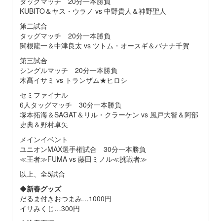
タッグマッチ 20分一本勝負
KUBITO＆ヤス・ウラノ vs 中野貴人＆神野聖人
第二試合
タッグマッチ 20分一本勝負
関根龍一＆中津良太 vs ツトム・オースギ＆バナナ千賀
第三試合
シングルマッチ 20分一本勝負
木髙イサミ vs トランザム★ヒロシ
セミファイナル
6人タッグマッチ 30分一本勝負
塚本拓海＆SAGAT＆リル・クラーケン vs 風戸大智＆阿部
史典＆野村卓矢
メインイベント
ユニオンMAX選手権試合 30分一本勝負
≪王者≫FUMA vs 藤田ミノル≪挑戦者≫
以上、全5試合
◆
新春グッズ
だるま付きおつまみ…1000円
イサみくじ…300円