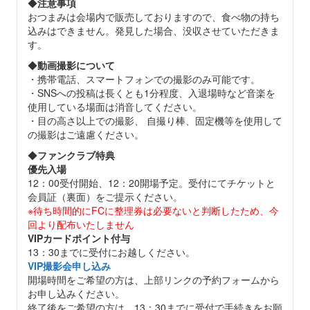
◆
注意事項
おつまみは会場内で販売しておりますので、食べ物の持ち
込みはできません。発見した場合、没収させていただきま
す。
◆
動画撮影について
・携帯電話、スマートフォンでの撮影のみ可能です。
・SNSへの投稿は長くとも1分程度、入退場時など音楽を
使用している場面は消音してください。
・目の高さ以上での撮影、 自撮り棒、固定機等を使用して
の撮影はご遠慮ください。
◆
ファンクラブ特典
優先入場
12：00受付開始、12：20開場予定。受付にてチケットと
会員証（裏面）をご提示ください。
※待ち時間的にFCに整理券は必要ないと判断したため、今
回より配布いたしません
VIPカードポイント付与
13：30までに受付にお越しください。
VIP撮影会申し込み
開場時間をご希望の方は、上部リンクの予約フォームから
お申し込みください。
終了後をご希望の方は、13：30までに受付で手続きをお願