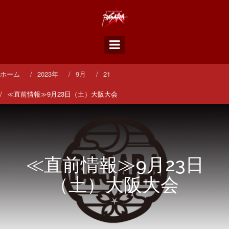
コ
ン
テ
ン
ツ
へ
ス
ホーム
2023年
9月
21
キ
ッ
≪直前情報≫9月23日（土）大阪大会
プ
≪直前情報≫9月23日
（土）大阪大会