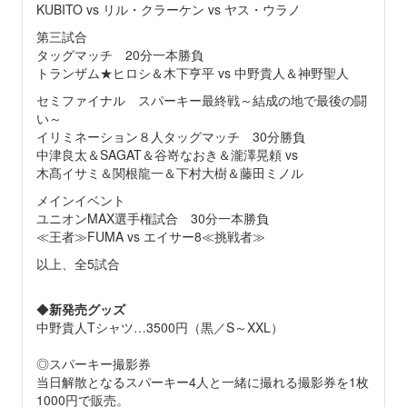
KUBITO vs リル・クラーケン vs ヤス・ウラノ
第三試合
タッグマッチ 20分一本勝負
トランザム★ヒロシ＆木下亨平 vs 中野貴人＆神野聖人
セミファイナル スパーキー最終戦～結成の地で最後の闘
い～
イリミネーション８人タッグマッチ 30分勝負
中津良太＆SAGAT＆谷嵜なおき＆瀧澤晃頼 vs
木髙イサミ＆関根龍一＆下村大樹＆藤田ミノル
メインイベント
ユニオンMAX選手権試合 30分一本勝負
≪王者≫FUMA vs エイサー8≪挑戦者≫
以上、全5試合
◆
新発売グッズ
中野貴人Tシャツ…3500円（黒／S～XXL）
◎スパーキー撮影券
当日解散となるスパーキー4人と一緒に撮れる撮影券を1枚
1000円で販売。