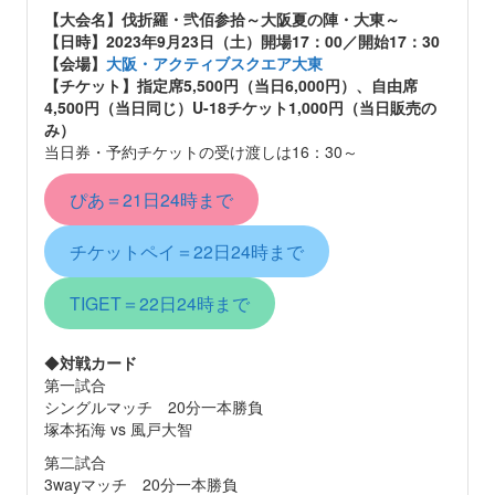
【大会名】
伐折羅・弐佰参拾～大阪夏の陣・大東～
【日時】2023年9月23日（土）開場17：00／開始17：30
【会場】
大阪・アクティブスクエア大東
【チケット】指定席5,500円（当日6,000円）、自由席
4,500円（当日同じ）U-18チケット1,000円（当日販売の
み）
当日券・予約チケットの受け渡しは16：30～
ぴあ＝21日24時まで
チケットペイ＝22日24時まで
TIGET＝22日24時まで
◆
対戦カード
第一試合
シングルマッチ 20分一本勝負
塚本拓海 vs 風戸大智
第二試合
3wayマッチ 20分一本勝負