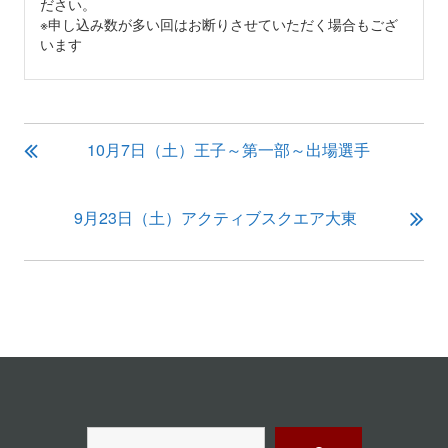
ださい。
※申し込み数が多い回はお断りさせていただく場合もござ
います
投
10月7日（土）王子～第一部～出場選手
稿
ナ
ビ
9月23日（土）アクティブスクエア大東
ゲ
ー
シ
ョ
ン
検