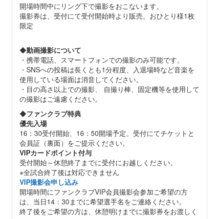
開場時間中にリング下で撮影をおこないます。
撮影券は、受付にて受付開始時より販売。おひとり様1枚
限定
◆
動画撮影について
・携帯電話、スマートフォンでの撮影のみ可能です。
・SNSへの投稿は長くとも1分程度、入退場時など音楽を
使用している場面は消音してください。
・目の高さ以上での撮影、 自撮り棒、固定機等を使用して
の撮影はご遠慮ください。
◆
ファンクラブ特典
優先入場
16：30受付開始、16：50開場予定。受付にてチケットと
会員証（裏面）をご提示ください。
VIPカードポイント付与
受付開始～休憩終了までに受付にお越しください。
※全試合終了後は対応できません
VIP撮影会申し込み
開場時間にファンクラブVIP会員撮影会参加ご希望の方
は、当日14：30までに希望選手名をご連絡ください。
終了後をご希望の方は、休憩明けまでに撮影券をお渡しく