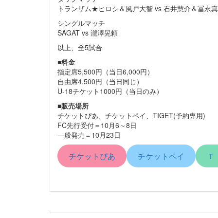
トランザム★ヒロシ＆風戸大智 vs 石井慧介＆冨永
シングルマッチ
SAGAT vs 瀧澤晃頼
以上、全5試合
■
料金
指定席5,500円（当日6,000円）
自由席4,500円（当日同じ）
U-18チケット1000円（当日のみ）
■
販売場所
チケットぴあ、チケットペイ、TIGET(予約専用)
FC先行受付＝10月6～8日
一般発売＝10月23日
チケットぴあ
チケットペイ
Ｔ
投