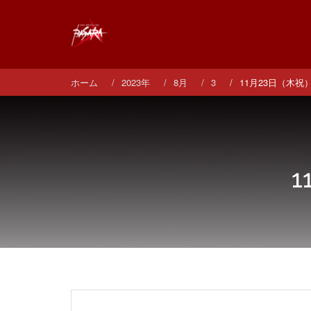
コ
ン
テ
ン
ツ
へ
ホーム
2023年
8月
3
11月23日（木
ス
キ
ッ
プ