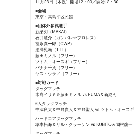
11月23日（木祝）開場12：00／開始12：30
■
会場
東京・高島平区民館
■
団体外参戦選手
新納刃（MAKAI）
石井慧介（ガンバレ☆プロレス）
冨永真一郎（CWP）
瀧澤晃頼（TTT）
藤田ミノル（フリー）
ツトム・オースギ（フリー）
バナナ千賀（フリー）
ヤス・ウラノ（フリー）
■
対戦カード
タッグマッチ
木髙イサミ＆藤田ミノル vs FUMA＆新納刃
6人タッグマッチ
中津良太＆中野貴人＆神野聖人 vs ツトム・オース
ハードコアタッグマッチ
塚本拓海＆リル・クラーケン vs KUBITO＆関根龍一
タッグマッチ