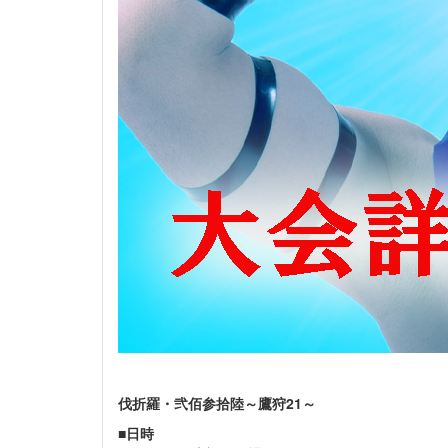
伐折羅・弐佰参拾陸～鷹狩21～
■
日時