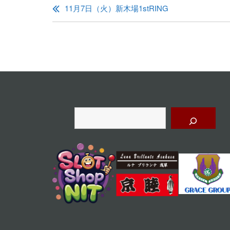
稿
11月7日（火）新木場1stRING
ナ
ビ
ゲ
ー
シ
ョ
検
索
ン