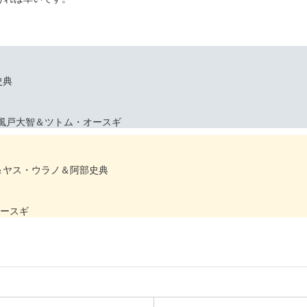
。
史典
O＆風戸大智＆ツトム・オースギ
人＆ヤス・ウラノ＆阿部史典
オースギ