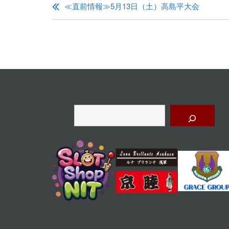
稿
≪直前情報≫5月13日（土）高島平大会
ナ
ビ
ゲ
ー
シ
ョ
検
索
ン