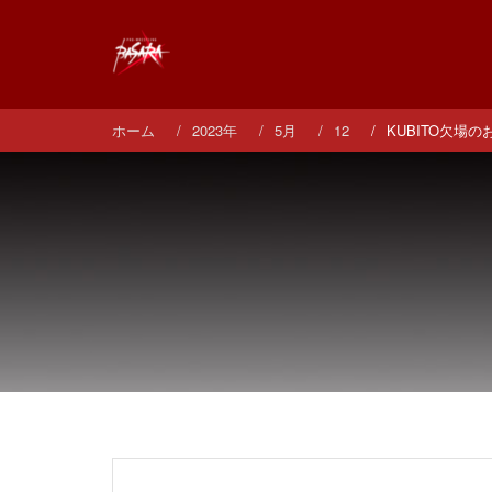
コ
ン
テ
ン
ツ
へ
ホーム
2023年
5月
12
KUBITO欠場
ス
キ
ッ
プ