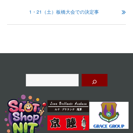
ナ
ビ
1・21（土）板橋大会での決定事
ゲ
ー
シ
ョ
ン
検
索