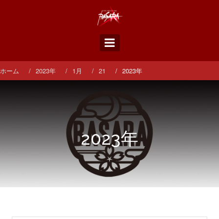
コ
ン
テ
ン
ツ
へ
ス
ホーム
2023年
1月
21
2023年
キ
ッ
プ
2023年