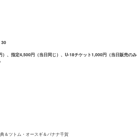
30
円）、指定4,500円（当日同じ）、U-18チケット1,000円（当日販売の
ら
史典＆ツトム・オースギ＆バナナ千賀