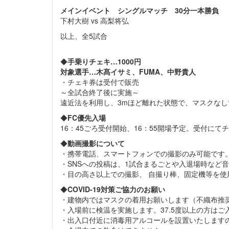
メインイベント シングルマッチ 30分一本勝負
下村大樹 vs 高梨将弘
以上、全5試合
◆
手乗りチェキ…1000円
対象選手…木髙イサミ、FUMA、中野貴人
・チェキ券は受付で販売
～全試合終了後に実施～
遠近法を利用し、3mほど離れた状態で、マスクな
◆
FC優先入場
16：45ごろ受付開始、16：55開場予定。受付に
◆
動画撮影について
・携帯電話、スマートフォンでの撮影のみ可能です
・SNSへの投稿は、1試合まるごとや入退場時など
・目の高さ以上での撮影、 自撮り棒、固定機等を使
◆
COVID-19対策ご協力のお願い
・建物内ではマスクの着用お願いします（不織布推
・入場前に検温を実施します。37.5度以上の方は
・出入口付近に消毒用アルコールを設置いたします