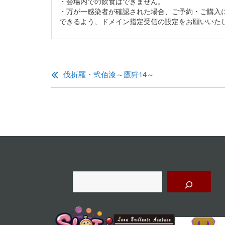
・会場内での飲食はできません。
・万が一感染者が確認された場合、ご予約・ご購入にご
できるよう、ドメイン指定受信の設定をお願いいた
投
稿
伐折羅・弐佰漆～鷹狩14～
ナ
ビ
ゲ
ー
シ
ョ
検
索
ン