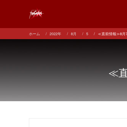
コ
ン
テ
ン
ツ
へ
ホーム
2022年
8月
5
≪直前情報≫8月
ス
キ
ッ
プ
≪