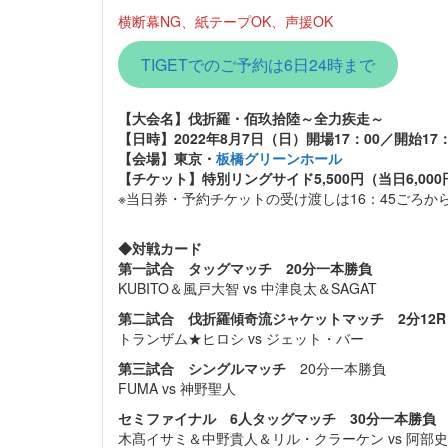
横断幕NG、紙テープOK、声援OK
TIGETでのご予約は6日24時まで
【大会名】伐折羅・佰玖拾陸～全力疾走～
【日時】2022年8月7日（日）開場17：00／開始17：
【会場】東京・
板橋グリーンホール
【チケット】特別リングサイド5,500円（当日6,000
※当日券・予約チケットの受け渡しは16：45ごろか
◆対戦カード
第一試合 タッグマッチ 20分一本勝負
KUBITO＆風戸大智 vs 中津良太＆SAGAT
第二試合 伐折羅傾奇流ジャケットマッチ 2分12R
トランザム★ヒロシ vs ジェット・バー
第三試合 シングルマッチ
20分一本勝負
FUMA vs 神野聖人
セミファイナル 6人タッグマッチ 30分一本勝負
木髙イサミ＆中野貴人＆リル・クラーケン vs 阿部