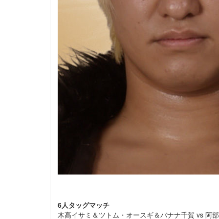
6人タッグマッチ
木髙イサミ＆ツトム・オースギ＆バナナ千賀 vs 阿