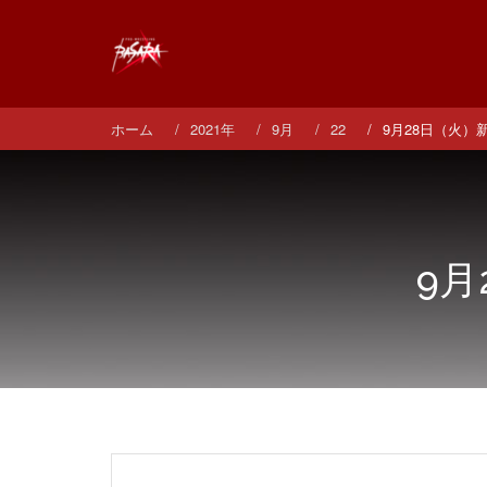
コ
ン
テ
ン
ツ
へ
ホーム
2021年
9月
22
9月28日（火）
ス
キ
ッ
プ
9月