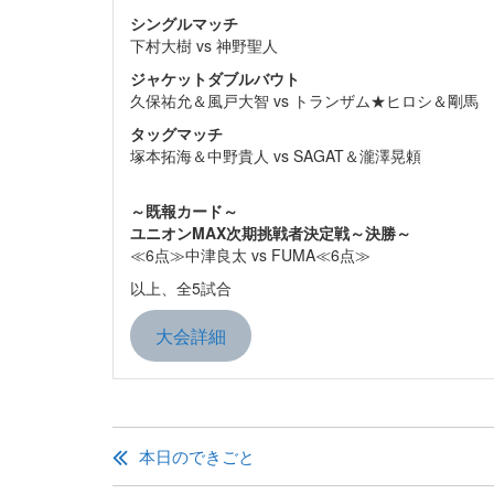
シングルマッチ
下村大樹 vs 神野聖人
ジャケットダブルバウト
久保祐允＆風戸大智 vs トランザム★ヒロシ＆剛馬
タッグマッチ
塚本拓海＆中野貴人 vs SAGAT＆瀧澤晃頼
～既報カード～
ユニオンMAX次期挑戦者決定戦～決勝～
≪6点≫中津良太 vs FUMA≪6点≫
以上、全5試合
大会詳細
投
稿
本日のできごと