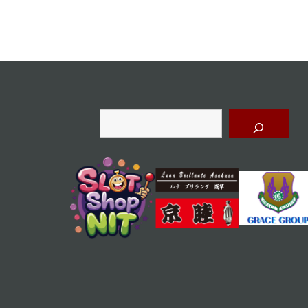
ナ
ビ
ゲ
ー
シ
ョ
検
索
ン