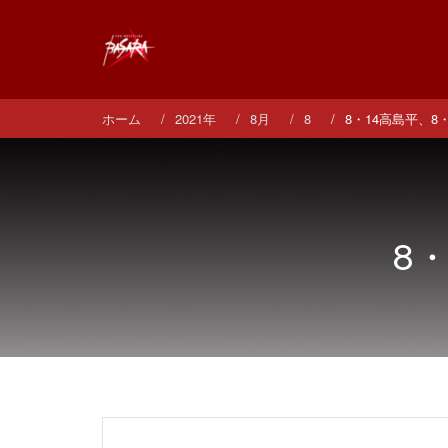
コ
ン
テ
ン
ツ
へ
ホーム
2021年
8月
8
8・14高島平、8
ス
キ
ッ
プ
8