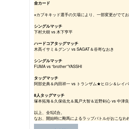
全カード
※カブキキッド選手の欠場により、一部変更がでて
シングルマッチ
下村大樹 vs 木下亨平
ハードコアタッグマッチ
木髙イサミ＆グンソ vs SAGAT＆谷嵜なおき
シングルマッチ
FUMA vs “brother”YASSHI
タッグマッチ
阿部史典＆内田祥一 vs トランザム★ヒロシ＆レイ
8人タッグマッチ
塚本拓海＆久保佑允＆風戸大智＆近野剣心 vs 中津
以上、全5試合。
なお、開始時に剛馬によるラップバトルがおこなわ