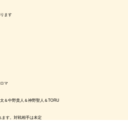
おります
パロマ
良太＆中野貴人＆神野聖人＆TORU
れます。対戦相手は未定