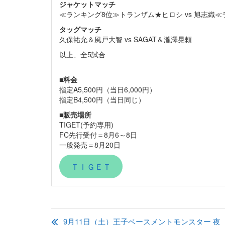
ジャケットマッチ
≪ランキング8位≫トランザム★ヒロシ vs 旭志織≪
タッグマッチ
久保祐允＆風戸大智 vs SAGAT＆瀧澤晃頼
以上、全5試合
■
料金
指定A5,500円（当日6,000円）
指定B4,500円（当日同じ）
■
販売場所
TIGET(予約専用)
FC先行受付＝8月6～8日
一般発売＝8月20日
ＴＩＧＥＴ
投
稿
9月11日（土）王子ベースメントモンスター 夜