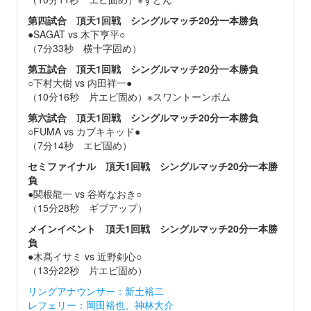
第四試合
頂天1回戦 シングルマッチ20分一本勝負
●SAGAT vs 木下亨平○
（7分33秒 横十字固め）
第五試合
頂天1回戦 シングルマッチ20分一本勝負
○下村大樹 vs 内田祥一●
（10分16秒 片エビ固め）※スワントーンボム
第六試合
頂天1回戦 シングルマッチ20分一本勝負
○FUMA vs カブキキッド●
（7分14秒 エビ固め）
セミファイナル
頂天1回戦 シングルマッチ20分一本勝
負
●関根龍一 vs 谷嵜なおき○
（15分28秒 ギブアップ）
メインイベント
頂天1回戦 シングルマッチ20分一本勝
負
●木髙イサミ vs 近野剣心○
（13分22秒 片エビ固め）
リングアナウンサー：新土裕二
レフェリー：岡田裕也、神林大介