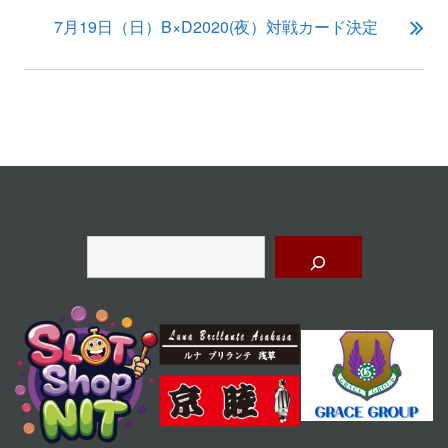
ビ
7月19日（日）B×D2020(夜）対戦カード決定
ゲ
ー
シ
ョ
ン
検
索