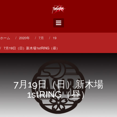
コ
ン
テ
ン
ツ
へ
ス
ホーム
2020年
7月
19
キ
ッ
7月19日（日）新木場1stRING（昼）
プ
7月19日（日）新木場
1stRING（昼）