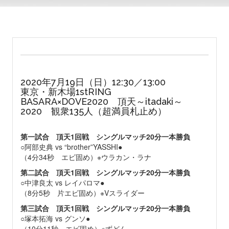
2020年7月19日（日）12:30／13:00
東京・新木場1stRING
BASARA×DOVE2020 頂天～itadaki～
2020 観衆135人（超満員札止め）
第一試合 頂天1回戦 シングルマッチ20分一本勝負
○阿部史典 vs “brother”YASSHI●
（4分34秒 エビ固め）※ウラカン・ラナ
第二試合
頂天1回戦
シングルマッチ20分一本勝負
○中津良太 vs レイパロマ●
（8分5秒 片エビ固め）※Vスライダー
第三試合
頂天1回戦
シングルマッチ20分一本勝負
○塚本拓海 vs グンソ●
（10分11秒 エビ固め）※ずどん