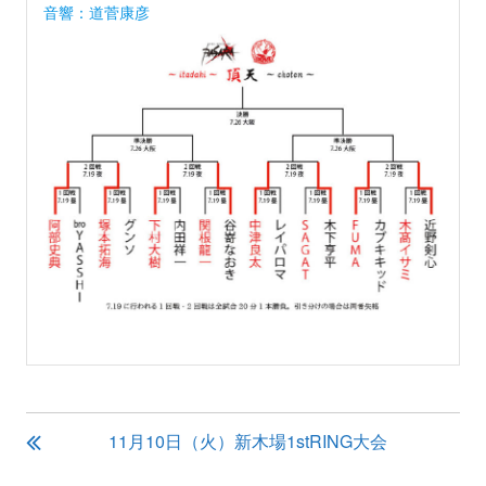
音響：道菅康彦
投
11月10日（火）新木場1stRING大会
稿
ナ