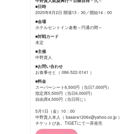
中野貴人凱旋興行～百錬自得・弍
～
■日時
2020年8月2日 開場13：30／開始14：00
■
会場
ホテルセントイン倉敷～円通の間～
■
対戦カード
未定
■
主催
中野貴人
■お問い合わせ
お食事せと（ 086-522-0141 ）
■
料金
スーパーシート6,500円（当日7,000円）
指定席5,500円（当日6,000円）
自由席4,500円（当日同じ）
5月1日（金）10：00
中野貴人本人（ basara1206x@yahoo.co.jp ）
チケットぴあ、TIGETにて一斉発売