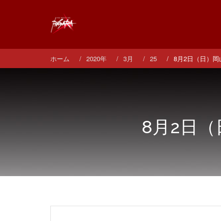
コ
ン
テ
ン
ツ
へ
ホーム
2020年
3月
25
8月2日（日）
ス
キ
ッ
プ
8月2日