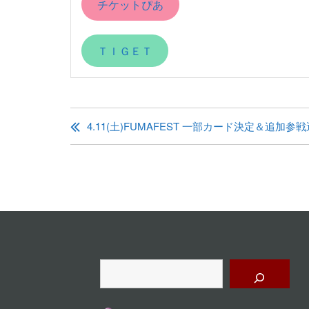
チケットぴあ
ＴＩＧＥＴ
投
稿
4.11(土)FUMAFEST 一部カード決定＆追加参
ナ
ビ
ゲ
ー
シ
ョ
検
索
ン