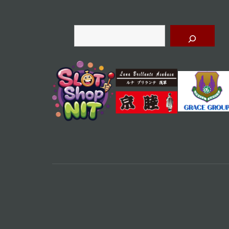
シ
ョ
検
索
ン