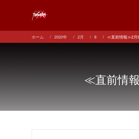
コ
ン
テ
ン
ツ
へ
ホーム
2020年
2月
8
≪直前情報≫2月
ス
キ
ッ
プ
≪直前情報