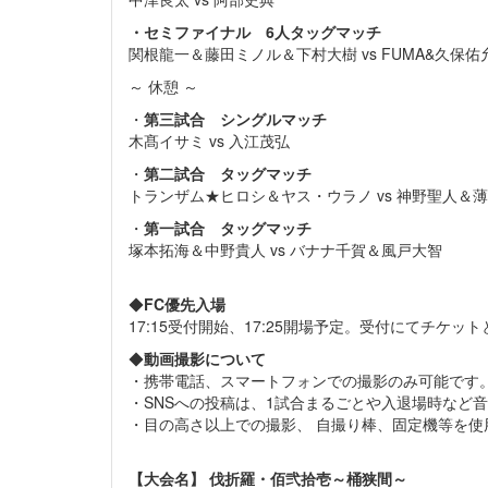
・セミファイナル
6人タッグマッチ
関根龍一＆藤田ミノル＆下村大樹 vs FUMA&久保佑允
～ 休憩 ～
・
第三試合 シングルマッチ
木髙イサミ vs 入江茂弘
・
第二試合 タッグマッチ
トランザム★ヒロシ＆ヤス・ウラノ vs 神野聖人＆
・
第一試合 タッグマッチ
塚本拓海＆中野貴人 vs バナナ千賀＆風戸大智
◆
FC優先入場
17:15受付開始、17:25開場予定。受付にてチケ
◆
動画撮影について
・携帯電話、スマートフォンでの撮影のみ可能です
・SNSへの投稿は、1試合まるごとや入退場時など
・目の高さ以上での撮影、 自撮り棒、固定機等を使
【大会名】
伐折羅・佰弐拾壱～桶狭間～